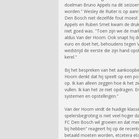
doelman Bruno Appels na dit seizoen
worden." Wesley de Ruiter is op aanr
Den Bosch niet dezelfde fout moest 
Appels en Ruben Smet kwam de druk 
niet goed was. "Toen zijn we de ma
aldus Van der Hoorn. Ook snapt hij de
euro en doet het, behoudens tegen 
wedstrijd de eerste die zijn hand ops
kerel."
Bij het bespreken van het aankoopbel
Hoorn denkt dat hij speelt op een pos
op. Ik kan alleen zeggen hoe ik het z
vullen. Ik kan het ze niet opdragen. 
systemen en opstellingen."
Van der Hoorn vindt de huidige klas
spelersbegroting is niet veel hoger 
FC Den Bosch wil groeien en dat men
bij hebben" reageert hij op de recent
betaald moeten worden, etcetera etc