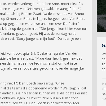
 niet worden verlengd. "En Ruben Smet moet okselfris
aden van Jan van Grinsven gehaald, die aangaf dat FC
maken als bij Brahim Zaari. Na de blessures van Bruno
op Simon van Beers te liggen, hetgeen voor Van Beers
rkt op gegaan en waren we unaniem over De Ruiter"
 kritiek op de goalie niet. "Die jongen komt hier voor nul
Volendam, gewoon goed. Hij was de zondag na de
tak en zei: "Sorry jongens, mijn fout". Dan ben je een
G
eid komt ook spits Erik Quekel ter sprake. Van der
We
itie die hem niet past. "Maar daar heb ik geen invloed
da
ie en dan is het aan de technische staf om dat in te
zo
Er zijn al diverse robbertjes gevochten over de mogelijke
de
sering niet FC Den Bosch onwaardig. "Onze
Ik
dan al die teams die opgenoemd worden." Wel zegt hij dat
da
 ambitieus is. "Maar dan kunnen we al die boetes er niet
re
e ontwikkelingen in Utrecht. "Die bussen zullen toch
no
etera." Ook zal FC Den Bosch in de winterstop zeer