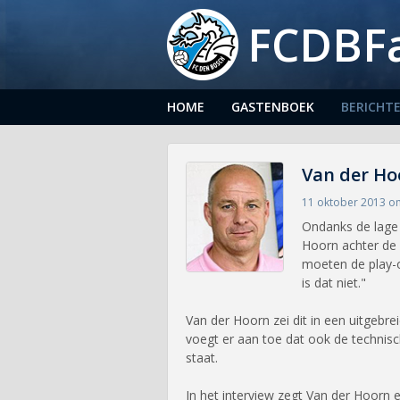
FCDBF
HOME
GASTENBOEK
BERICHT
Van der Hoo
11 oktober 2013 o
Ondanks de lage 
Hoorn achter de u
moeten de play-o
is dat niet."
Van der Hoorn zei dit in een uitgebr
voegt er aan toe dat ook de technisc
staat.
In het interview zegt Van der Hoorn 