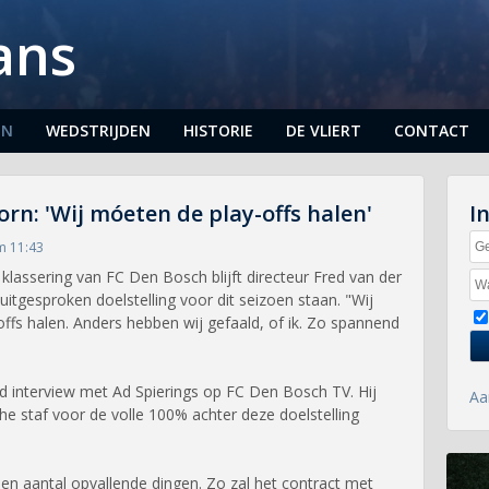
ans
EN
WEDSTRIJDEN
HISTORIE
DE VLIERT
CONTACT
rn: 'Wij móeten de play-offs halen'
I
m 11:43
klassering van FC Den Bosch blijft directeur Fred van der
itgesproken doelstelling voor dit seizoen staan. "Wij
ffs halen. Anders hebben wij gefaald, of ik. Zo spannend
eid interview met Ad Spierings op FC Den Bosch TV. Hij
Aa
he staf voor de volle 100% achter deze doelstelling
een aantal opvallende dingen. Zo zal het contract met