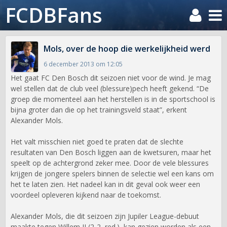
FCDBFans
Mols, over de hoop die werkelijkheid werd
6 december 2013 om 12:05
Het gaat FC Den Bosch dit seizoen niet voor de wind. Je mag
wel stellen dat de club veel (blessure)pech heeft gekend. “De
groep die momenteel aan het herstellen is in de sportschool is
bijna groter dan die op het trainingsveld staat”, erkent
Alexander Mols.
Het valt misschien niet goed te praten dat de slechte
resultaten van Den Bosch liggen aan de kwetsuren, maar het
speelt op de achtergrond zeker mee. Door de vele blessures
krijgen de jongere spelers binnen de selectie wel een kans om
het te laten zien. Het nadeel kan in dit geval ook weer een
voordeel opleveren kijkend naar de toekomst.
Alexander Mols, die dit seizoen zijn Jupiler League-debuut
maakte tegen Willem II (2-2, red.), kan gezien worden als een