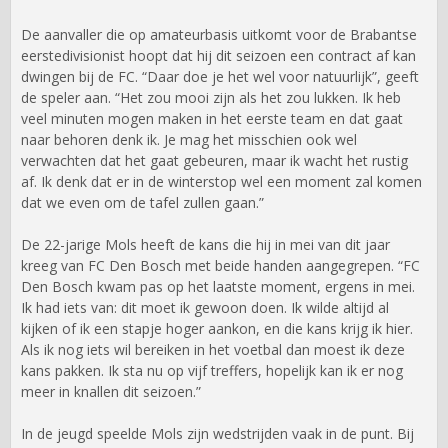
De aanvaller die op amateurbasis uitkomt voor de Brabantse
eerstedivisionist hoopt dat hij dit seizoen een contract af kan
dwingen bij de FC. “Daar doe je het wel voor natuurlijk”, geeft
de speler aan. “Het zou mooi zijn als het zou lukken. Ik heb
veel minuten mogen maken in het eerste team en dat gaat
naar behoren denk ik. Je mag het misschien ook wel
verwachten dat het gaat gebeuren, maar ik wacht het rustig
af. Ik denk dat er in de winterstop wel een moment zal komen
dat we even om de tafel zullen gaan.”
De 22-jarige Mols heeft de kans die hij in mei van dit jaar
kreeg van FC Den Bosch met beide handen aangegrepen. “FC
Den Bosch kwam pas op het laatste moment, ergens in mei.
Ik had iets van: dit moet ik gewoon doen. Ik wilde altijd al
kijken of ik een stapje hoger aankon, en die kans krijg ik hier.
Als ik nog iets wil bereiken in het voetbal dan moest ik deze
kans pakken. Ik sta nu op vijf treffers, hopelijk kan ik er nog
meer in knallen dit seizoen.”
In de jeugd speelde Mols zijn wedstrijden vaak in de punt. Bij