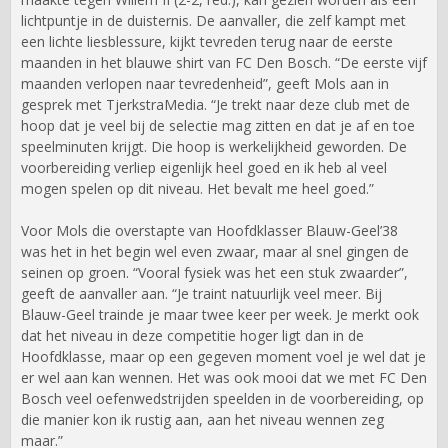
lichtpuntje in de duisternis. De aanvaller, die zelf kampt met
een lichte liesblessure, kijkt tevreden terug naar de eerste
maanden in het blauwe shirt van FC Den Bosch. “De eerste vijf
maanden verlopen naar tevredenheid”, geeft Mols aan in
gesprek met TjerkstraMedia. “Je trekt naar deze club met de
hoop dat je veel bij de selectie mag zitten en dat je af en toe
speelminuten krijgt. Die hoop is werkelijkheid geworden. De
voorbereiding verliep eigenlijk heel goed en ik heb al veel
mogen spelen op dit niveau. Het bevalt me heel goed.”
Voor Mols die overstapte van Hoofdklasser Blauw-Geel’38
was het in het begin wel even zwaar, maar al snel gingen de
seinen op groen. “Vooral fysiek was het een stuk zwaarder”,
geeft de aanvaller aan. “Je traint natuurlijk veel meer. Bij
Blauw-Geel trainde je maar twee keer per week. Je merkt ook
dat het niveau in deze competitie hoger ligt dan in de
Hoofdklasse, maar op een gegeven moment voel je wel dat je
er wel aan kan wennen. Het was ook mooi dat we met FC Den
Bosch veel oefenwedstrijden speelden in de voorbereiding, op
die manier kon ik rustig aan, aan het niveau wennen zeg
maar.”