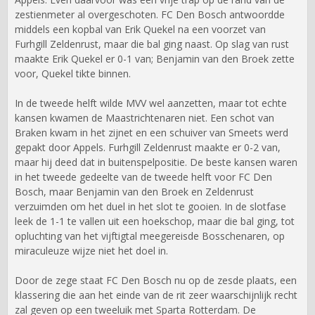
zestienmeter al overgeschoten. FC Den Bosch antwoordde
middels een kopbal van Erik Quekel na een voorzet van
Furhgill Zeldenrust, maar die bal ging naast. Op slag van rust
maakte Erik Quekel er 0-1 van; Benjamin van den Broek zette
voor, Quekel tikte binnen.
In de tweede helft wilde MVV wel aanzetten, maar tot echte
kansen kwamen de Maastrichtenaren niet. Een schot van
Braken kwam in het zijnet en een schuiver van Smeets werd
gepakt door Appels. Furhgill Zeldenrust maakte er 0-2 van,
maar hij deed dat in buitenspelpositie. De beste kansen waren
in het tweede gedeelte van de tweede helft voor FC Den
Bosch, maar Benjamin van den Broek en Zeldenrust
verzuimden om het duel in het slot te gooien. In de slotfase
leek de 1-1 te vallen uit een hoekschop, maar die bal ging, tot
opluchting van het vijftigtal meegereisde Bosschenaren, op
miraculeuze wijze niet het doel in.
Door de zege staat FC Den Bosch nu op de zesde plaats, een
klassering die aan het einde van de rit zeer waarschijnlijk recht
zal geven op een tweeluik met Sparta Rotterdam. De