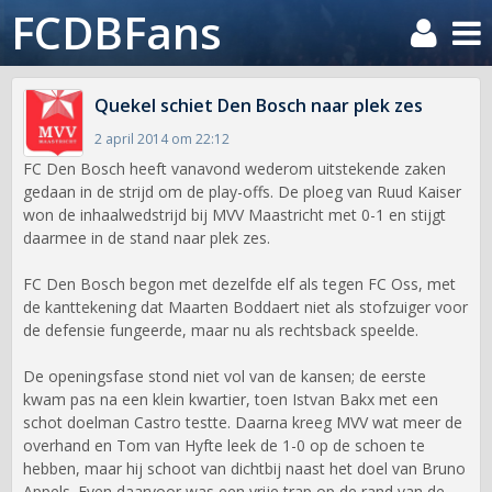
FCDBFans
Quekel schiet Den Bosch naar plek zes
2 april 2014 om 22:12
FC Den Bosch heeft vanavond wederom uitstekende zaken
gedaan in de strijd om de play-offs. De ploeg van Ruud Kaiser
won de inhaalwedstrijd bij MVV Maastricht met 0-1 en stijgt
daarmee in de stand naar plek zes.
FC Den Bosch begon met dezelfde elf als tegen FC Oss, met
de kanttekening dat Maarten Boddaert niet als stofzuiger voor
de defensie fungeerde, maar nu als rechtsback speelde.
De openingsfase stond niet vol van de kansen; de eerste
kwam pas na een klein kwartier, toen Istvan Bakx met een
schot doelman Castro testte. Daarna kreeg MVV wat meer de
overhand en Tom van Hyfte leek de 1-0 op de schoen te
hebben, maar hij schoot van dichtbij naast het doel van Bruno
Appels. Even daarvoor was een vrije trap op de rand van de