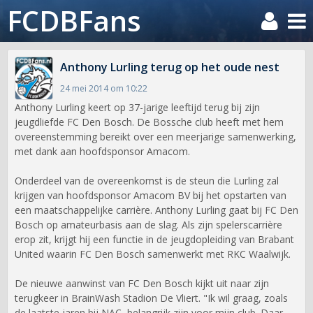
FCDBFans
Anthony Lurling terug op het oude nest
24 mei 2014 om 10:22
Anthony Lurling keert op 37-jarige leeftijd terug bij zijn
jeugdliefde FC Den Bosch. De Bossche club heeft met hem
overeenstemming bereikt over een meerjarige samenwerking,
met dank aan hoofdsponsor Amacom.
Onderdeel van de overeenkomst is de steun die Lurling zal
krijgen van hoofdsponsor Amacom BV bij het opstarten van
een maatschappelijke carrière. Anthony Lurling gaat bij FC Den
Bosch op amateurbasis aan de slag. Als zijn spelerscarrière
erop zit, krijgt hij een functie in de jeugdopleiding van Brabant
United waarin FC Den Bosch samenwerkt met RKC Waalwijk.
De nieuwe aanwinst van FC Den Bosch kijkt uit naar zijn
terugkeer in BrainWash Stadion De Vliert. "Ik wil graag, zoals
de laatste jaren bij NAC, belangrijk zijn voor mijn club. Daar