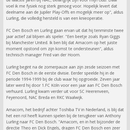
voel ik me fysiek nog sterk genoeg voor. Hopelijk levert dat
deelname aan de Jupiler Play-Offs en mogelijk meer op", aldus
Lurling, die volledig hersteld is van een knieoperatie.
FC Den Bosch en Lurling gaan ervan uit dat hij tenminste twee
jaar actief zal blijven als speler. "Een beetje zoals Ryan Giggs
bij Manchester United. Ik ben blij dat Amacom op het juiste
moment opstond om zijn komst te ondersteunen", aldus
technisch manager Fred van der Hoorn.
Lurling begint na de zomerpauze aan zijn zesde seizoen met
FC Den Bosch in de eerste divisie. Eerder speelde hij in de
periode 1994-1999 bij de club waar hij opgroeide. Zeven jaar
later werd hij door 1.FC Köln voor een jaar aan FC Den Bosch
verhuurd. Lurling kwam verder uit voor SC Heerenveen,
Feyenoord, NAC Breda en RKC Waalwijk.
Amacom, het bedrijf achter Toshiba TV in Nederland, is blij dat
het een rol heeft kunnen spelen bij de terugkeer van Anthony
Lurling naar FC Den Bosch. "Amacom, en in het bijzonder de
directie Theo en Dick Engels, dragen FC Den Bosch een zeer