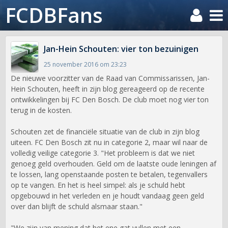
FCDBFans
Jan-Hein Schouten: vier ton bezuinigen
25 november 2016 om 23:23
De nieuwe voorzitter van de Raad van Commissarissen, Jan-
Hein Schouten, heeft in zijn blog gereageerd op de recente
ontwikkelingen bij FC Den Bosch. De club moet nog vier ton
terug in de kosten.
Schouten zet de financiële situatie van de club in zijn blog
uiteen. FC Den Bosch zit nu in categorie 2, maar wil naar de
volledig veilige categorie 3. "Het probleem is dat we niet
genoeg geld overhouden. Geld om de laatste oude leningen af
te lossen, lang openstaande posten te betalen, tegenvallers
op te vangen. En het is heel simpel: als je schuld hebt
opgebouwd in het verleden en je houdt vandaag geen geld
over dan blijft de schuld alsmaar staan."
"We zijn van mening dat het ene gat vullen met een