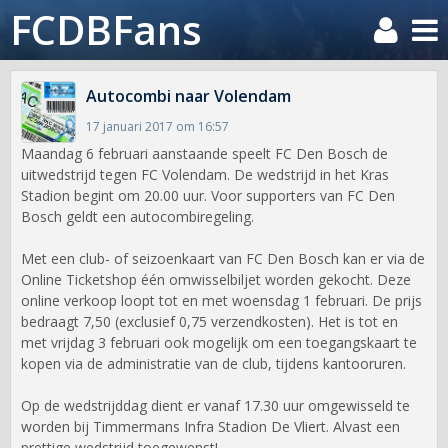
FCDBFans
Autocombi naar Volendam
17 januari 2017 om 16:57
Maandag 6 februari aanstaande speelt FC Den Bosch de
uitwedstrijd tegen FC Volendam. De wedstrijd in het Kras
Stadion begint om 20.00 uur. Voor supporters van FC Den
Bosch geldt een autocombiregeling.
Met een club- of seizoenkaart van FC Den Bosch kan er via de
Online Ticketshop één omwisselbiljet worden gekocht. Deze
online verkoop loopt tot en met woensdag 1 februari. De prijs
bedraagt 7,50 (exclusief 0,75 verzendkosten). Het is tot en
met vrijdag 3 februari ook mogelijk om een toegangskaart te
kopen via de administratie van de club, tijdens kantooruren.
Op de wedstrijddag dient er vanaf 17.30 uur omgewisseld te
worden bij Timmermans Infra Stadion De Vliert. Alvast een
prettige wedstrijd toegewenst!