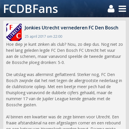
FCDBFans
Jonkies Utrecht vernederen FC Den Bosch
25 april 2017 om 22:00
Hoe diep je kunt zinken als club? Nou, zo diep dus. Nog niet zo
heel lang geleden legde FC Den Bosch FC Utrecht het vuur
aan de schenen, maar vanavond speelde de tweede garnituur
de Bossche ploeg dronken: 5-0.
Die uitslag was allerminst geflatteerd. Sterker nog, FC Den
Bosch zwijnde dat het niet tegen de allergrootste nederlaag in
de clubhistorie opliep. Met een beetje meer pech had de
thuisploeg vanavond de dubbele cijfers gehaald, maar de
nummer 17 van de Jupiler League kende genade met de
Bossche gasten.
Al binnen een kwartier was de zege binnen voor Utrecht. Een
fraaie afstandsknal na een afgeslagen corner en een rebound
op een ketser van Heemskerk werden benut. Daarna miste