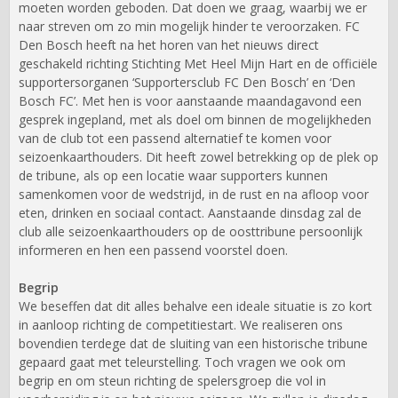
moeten worden geboden. Dat doen we graag, waarbij we er
naar streven om zo min mogelijk hinder te veroorzaken. FC
Den Bosch heeft na het horen van het nieuws direct
geschakeld richting Stichting Met Heel Mijn Hart en de officiële
supportersorganen ‘Supportersclub FC Den Bosch’ en ‘Den
Bosch FC’. Met hen is voor aanstaande maandagavond een
gesprek ingepland, met als doel om binnen de mogelijkheden
van de club tot een passend alternatief te komen voor
seizoenkaarthouders. Dit heeft zowel betrekking op de plek op
de tribune, als op een locatie waar supporters kunnen
samenkomen voor de wedstrijd, in de rust en na afloop voor
eten, drinken en sociaal contact. Aanstaande dinsdag zal de
club alle seizoenkaarthouders op de oosttribune persoonlijk
informeren en hen een passend voorstel doen.
Begrip
We beseffen dat dit alles behalve een ideale situatie is zo kort
in aanloop richting de competitiestart. We realiseren ons
bovendien terdege dat de sluiting van een historische tribune
gepaard gaat met teleurstelling. Toch vragen we ook om
begrip en om steun richting de spelersgroep die vol in