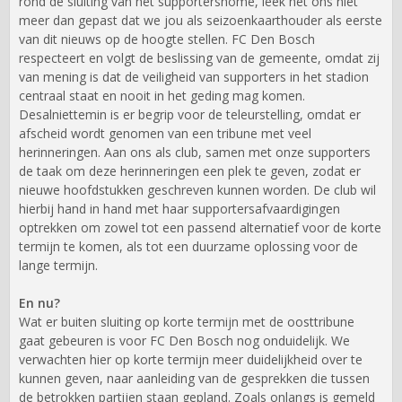
rond de sluiting van het supportershome, leek het ons niet
meer dan gepast dat we jou als seizoenkaarthouder als eerste
van dit nieuws op de hoogte stellen. FC Den Bosch
respecteert en volgt de beslissing van de gemeente, omdat zij
van mening is dat de veiligheid van supporters in het stadion
centraal staat en nooit in het geding mag komen.
Desalniettemin is er begrip voor de teleurstelling, omdat er
afscheid wordt genomen van een tribune met veel
herinneringen. Aan ons als club, samen met onze supporters
de taak om deze herinneringen een plek te geven, zodat er
nieuwe hoofdstukken geschreven kunnen worden. De club wil
hierbij hand in hand met haar supportersafvaardigingen
optrekken om zowel tot een passend alternatief voor de korte
termijn te komen, als tot een duurzame oplossing voor de
lange termijn.
En nu?
Wat er buiten sluiting op korte termijn met de oosttribune
gaat gebeuren is voor FC Den Bosch nog onduidelijk. We
verwachten hier op korte termijn meer duidelijkheid over te
kunnen geven, naar aanleiding van de gesprekken die tussen
de betrokken partijen staan gepland. Zoals onlangs is gemeld