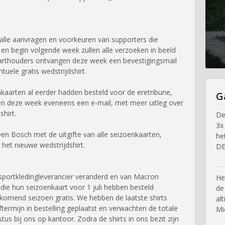
alle aanvragen en voorkeuren van supporters die
en begin volgende week zullen alle verzoeken in beeld
aarthouders ontvangen deze week een bevestigingsmail
uele gratis wedstrijdshirt.
kaarten al eerder hadden besteld voor de eretribune,
G
en deze week eveneens een e-mail, met meer uitleg over
shirt.
De
3x
en Bosch met de uitgifte van alle seizoenkaarten,
he
 het nieuwe wedstrijdshirt.
DE
 sportkledingleverancier veranderd en van Macron
He
die hun seizoenkaart voor 1 juli hebben besteld
de
komend seizoen gratis. We hebben de laatste shirts
al
jftermijn in bestelling geplaatst en verwachten de totale
Mi
tus bij ons op kantoor. Zodra de shirts in ons bezit zijn