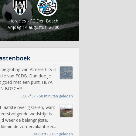
Heracles - FC Den Bosch
Vrijdag 14 augustus, 20:00
astenboek
 begroting van Almere City is
 die van FCDB. Dan doe je
t goed met een punt. HEYA
N BOSCH!!!
CCCk*57 - 58 minuten geleden
t laatste over gisteren, want
 eerstvolgende wedstrijd is
tijd weer de belangrijkste.
ddenin de zomervakantie zi...
DeVliert - 2 uur geleden