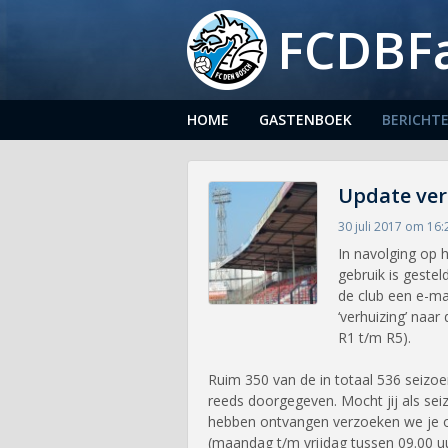
FCDBF
HOME
GASTENBOEK
BERICHT
Update ver
30 juli 2017 om 16:
In navolging op 
gebruik is geste
de club een e-ma
‘verhuizing’ naar
R1 t/m R5).
Ruim 350 van de in totaal 536 seizo
reeds doorgegeven. Mocht jij als se
hebben ontvangen verzoeken we je o
(maandag t/m vrijdag tussen 09.00 u