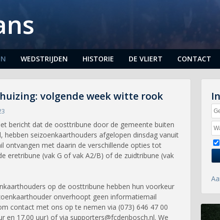
ans
EN
WEDSTRIJDEN
HISTORIE
DE VLIERT
CONTACT
huizing: volgende week witte rook
I
23
het bericht dat de oosttribune door de gemeente buiten
ld, hebben seizoenkaarthouders afgelopen dinsdag vanuit
il ontvangen met daarin de verschillende opties tot
 de eretribune (vak G of vak A2/B) of de zuidtribune (vak
Aa
enkaarthouders op de oosttribune hebben hun voorkeur
izoenkaarthouder onverhoopt geen informatiemail
m contact met ons op te nemen via (073) 646 47 00
ur en 17.00 uur) of via supporters@fcdenbosch.nl. We