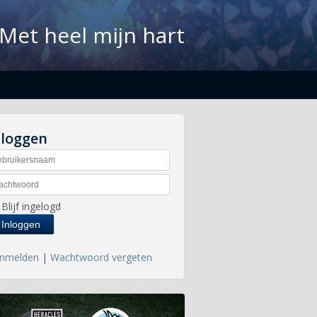
Met heel mijn hart
nloggen
Blijf ingelogd
nmelden
|
Wachtwoord vergeten