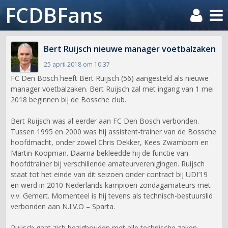
FCDBFans
Bert Ruijsch nieuwe manager voetbalzaken
25 april 2018 om 10:37
FC Den Bosch heeft Bert Ruijsch (56) aangesteld als nieuwe
manager voetbalzaken. Bert Ruijsch zal met ingang van 1 mei
2018 beginnen bij de Bossche club.
Bert Ruijsch was al eerder aan FC Den Bosch verbonden.
Tussen 1995 en 2000 was hij assistent-trainer van de Bossche
hoofdmacht, onder zowel Chris Dekker, Kees Zwamborn en
Martin Koopman. Daarna bekleedde hij de functie van
hoofdtrainer bij verschillende amateurverenigingen. Ruijsch
staat tot het einde van dit seizoen onder contract bij UDI’19
en werd in 2010 Nederlands kampioen zondagamateurs met
v.v. Gemert. Momenteel is hij tevens als technisch-bestuurslid
verbonden aan N.I.V.O – Sparta.
Ruijsch gaat zich bezighouden met alle technische zaken