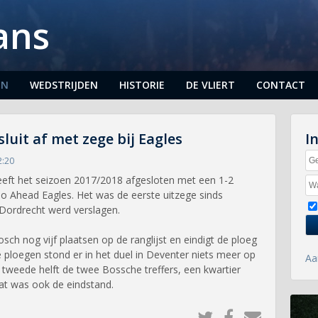
ans
EN
WEDSTRIJDEN
HISTORIE
DE VLIERT
CONTACT
luit af met zege bij Eagles
I
2:20
eft het seizoen 2017/2018 afgesloten met een 1-2
Go Ahead Eagles. Het was de eerste uitzege sinds
Dordrecht werd verslagen.
ch nog vijf plaatsen op de ranglijst en eindigt de ploeg
e ploegen stond er in het duel in Deventer niets meer op
Aa
tweede helft de twee Bossche treffers, een kwartier
at was ook de eindstand.