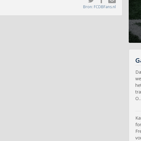
Bron: FCDBFans.nl
G
Da
we
he
tr
O..
Ka
fo
Fr
vo