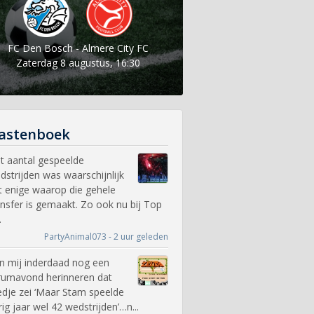
FC Den Bosch - Almere City FC
Zaterdag 8 augustus, 16:30
astenboek
t aantal gespeelde
dstrijden was waarschijnlijk
t enige waarop die gehele
ansfer is gemaakt. Zo ook nu bij Top
.
PartyAnimal073 - 2 uur geleden
n mij inderdaad nog een
rumavond herinneren dat
edje zei ‘Maar Stam speelde
rig jaar wel 42 wedstrijden’…n...