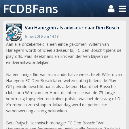
FCDBFans
Van Hanegem als adviseur naar Den Bosch
6 mei 2019 om 14:13
Aan alle onzekerheid is een einde gekomen. Willem van
Hanegem wordt officieel adviseur bij FC Den Bosch tijdens de
play-offs. Paul Beekmans en Erik van der Ven blijven de
eindverantwoordelijken.
Na een innige flirt van ruim anderhalve week, heeft Willem van
Hanegem FC Den Bosch laten weten dat hij tijdens de Play
Off-periode beschikbaar is als adviseur. Nadat het Bossche
clubicoon Wim van der Horst de interesse van de 75-jarige
voormalig topspeler- en trainer polste, was het de vraag of De
Kromme in zou stappen. Maandag werd de periodieke
samenwerking alsnog beklonken.
Bert Ruijsch, technisch manager FC Den Bosch: “Van
Hanegem is een fenomeen en uniek in alle facetten. Zoals hij